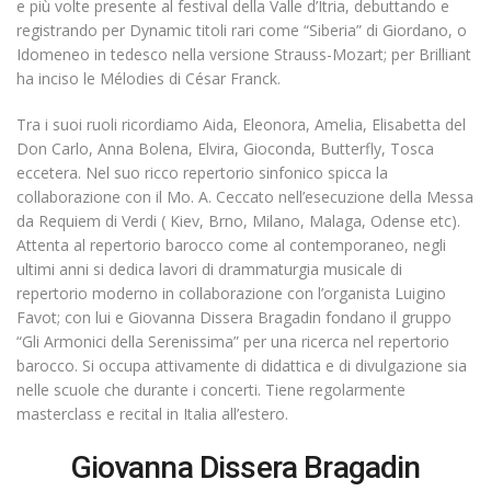
e più volte presente al festival della Valle d’Itria, debuttando e
registrando per Dynamic titoli rari come “Siberia” di Giordano, o
Idomeneo in tedesco nella versione Strauss-Mozart; per Brilliant
ha inciso le Mélodies di César Franck.
Tra i suoi ruoli ricordiamo Aida, Eleonora, Amelia, Elisabetta del
Don Carlo, Anna Bolena, Elvira, Gioconda, Butterfly, Tosca
eccetera. Nel suo ricco repertorio sinfonico spicca la
collaborazione con il Mo. A. Ceccato nell’esecuzione della Messa
da Requiem di Verdi ( Kiev, Brno, Milano, Malaga, Odense etc).
Attenta al repertorio barocco come al contemporaneo, negli
ultimi anni si dedica lavori di drammaturgia musicale di
repertorio moderno in collaborazione con l’organista Luigino
Favot; con lui e Giovanna Dissera Bragadin fondano il gruppo
“Gli Armonici della Serenissima” per una ricerca nel repertorio
barocco. Si occupa attivamente di didattica e di divulgazione sia
nelle scuole che durante i concerti. Tiene regolarmente
masterclass e recital in Italia all’estero.
Giovanna Dissera Bragadin