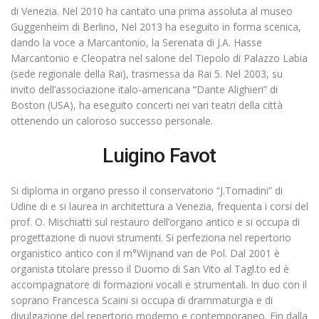
di Venezia. Nel 2010 ha cantato una prima assoluta al museo
Guggenheim di Berlino, Nel 2013 ha eseguito in forma scenica,
dando la voce a Marcantonio, la Serenata di J.A. Hasse
Marcantonio e Cleopatra nel salone del Tiepolo di Palazzo Labia
(sede regionale della Rai), trasmessa da Rai 5. Nel 2003, su
invito dell’associazione italo-americana “Dante Alighieri” di
Boston (USA), ha eseguito concerti nei vari teatri della città
ottenendo un caloroso successo personale.
Luigino Favot
Si diploma in organo presso il conservatorio “J.Tomadini” di
Udine di e si laurea in architettura a Venezia, frequenta i corsi del
prof. O. Mischiatti sul restauro dell’organo antico e si occupa di
progettazione di nuovi strumenti. Si perfeziona nel repertorio
organistico antico con il m°Wijnand van de Pol. Dal 2001 è
organista titolare presso il Duomo di San Vito al Tagl.to ed è
accompagnatore di formazioni vocali e strumentali. In duo con il
soprano Francesca Scaini si occupa di drammaturgia e di
divulgazione del repertorio moderno e contemporaneo. Fin dalla