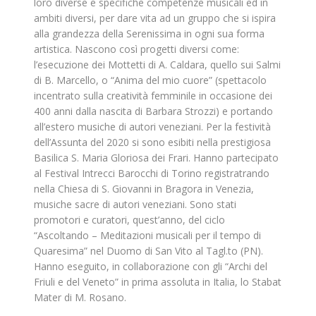
loro diverse e specifiche competenze musicali ed in
ambiti diversi, per dare vita ad un gruppo che si ispira
alla grandezza della Serenissima in ogni sua forma
artistica. Nascono così progetti diversi come:
l’esecuzione dei Mottetti di A. Caldara, quello sui Salmi
di B. Marcello, o “Anima del mio cuore” (spettacolo
incentrato sulla creatività femminile in occasione dei
400 anni dalla nascita di Barbara Strozzi) e portando
all’estero musiche di autori veneziani. Per la festività
dell’Assunta del 2020 si sono esibiti nella prestigiosa
Basilica S. Maria Gloriosa dei Frari. Hanno partecipato
al Festival Intrecci Barocchi di Torino registratrando
nella Chiesa di S. Giovanni in Bragora in Venezia,
musiche sacre di autori veneziani. Sono stati
promotori e curatori, quest’anno, del ciclo
“Ascoltando – Meditazioni musicali per il tempo di
Quaresima” nel Duomo di San Vito al Tagl.to (PN).
Hanno eseguito, in collaborazione con gli “Archi del
Friuli e del Veneto” in prima assoluta in Italia, lo Stabat
Mater di M. Rosano.